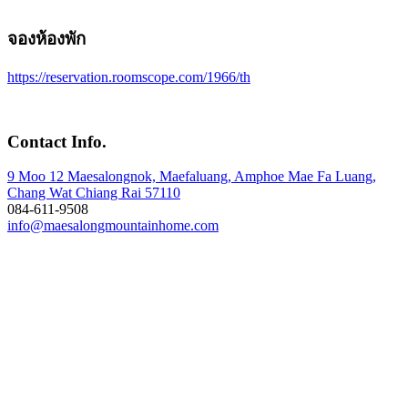
จองห้องพัก
https://reservation.roomscope.com/1966/th
Contact Info.
9 Moo 12 Maesalongnok, Maefaluang, Amphoe Mae Fa Luang,
Chang Wat Chiang Rai 57110
084-611-9508
info@maesalongmountainhome.com