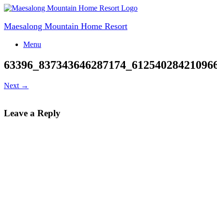
Skip
to
content
Maesalong Mountain Home Resort
Menu
63396_837343646287174_61254028421096
Next →
Leave a Reply