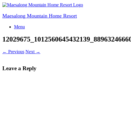
Skip
to
content
Maesalong Mountain Home Resort
Menu
12029675_1012560645432139_8896324666
← Previous
Next →
Leave a Reply