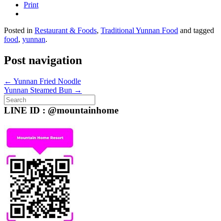
Print
Posted in
Restaurant & Foods
,
Traditional Yunnan Food
and tagged
food
,
yunnan
.
Post navigation
←
Yunnan Fried Noodle
Yunnan Steamed Bun
→
Search
for:
LINE ID : @mountainhome